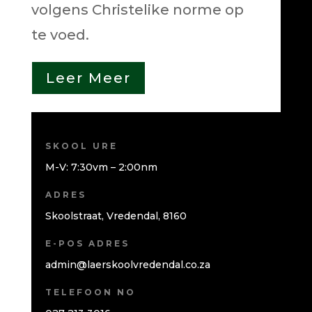
volgens Christelike norme op
te voed.
Leer Meer
SKOOL URE
M-V: 7:30vm – 2:00nm
ADRES
Skoolstraat, Vredendal, 8160
E-POS ADRES
admin@laerskoolvredendal.co.za
TELEFOON NO