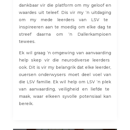
dankbaar
vir
die platform om my
geloof
en
waardes
uit
te
leef
. Dis
vir
my ‘n
uitdaging
om my
mede
leerders
van LSV
te
inspireer
en
aan
te
moedig
om
elke
dag
te
streef
daarna
om ‘n
Dallerkampioen
te
wees.
Ek
wil
graag
‘n
omgewing
van
aanvaarding
help skep
vir
die neurodiverse
leerders
ook
.
Dit
is
vir
my
belangrik
dat
elke
leerder
,
ouers
en
onderwysers
moet
deel
voel
van
die LSV
familie
.
Ek
wil
help om LSV ‘n
plek
van
aanvaarding
,
veiligheid
en
liefde
te
maak
,
waar
elkeen
sy
volle
potensiaal
kan
bereik
.