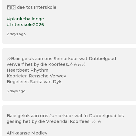
1️⃣0️⃣ dae tot Interskole
#plankchallenge
#Interskole2026
2 days ago
🎶Baie geluk aan ons Seniorkoor wat Dubbelgoud
verwerf het by die Koorfees.🎶🎶🎶🎶
Heartbeat Rhythm
Koorleier: Rensche Verwey
Begeleier: Sarita van Dyk.
3 days ago
Baie geluk aan ons Juniorkoor wat 'n Dubbelgoud los
gesing het by die Vredendal Koorfees. 🎶 🎶
Afrikaanse Medley