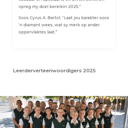
opreg
my
doel
bereik
in 2025.”
Soos
Cyrus A. Bartol; “Laat
jou
karakter
soos
‘n
diamant
wees, wat
sy
merk op
ander
oppervlaktes
laat
.”
Leerderverteenwoordigers 2025