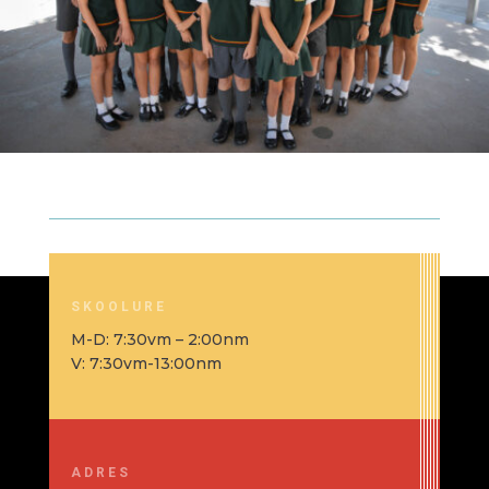
SKOOLURE
M-D: 7:30vm – 2:00nm
V: 7:30vm-13:00nm
ADRES