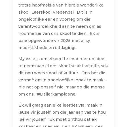
trotse
hoofmeisie
van
hierdie
wonderlike
skool
,
Laerskool
Vredendal.
Dit
is ‘n
ongelooflike
eer
en
voorreg
om die
verantwoordelikheid
aan
te
neem om as
hoofmeisie
van
ons
skool
te
dien
. Ek is
baie
opgewonde
vir
2025
met al
sy
moontlikhede
en
uitdagings
.
My
visie
is om
elkeen
te
inspireer
om
deel
te
neem
aan
al
ons
skool
se
aktiwiteite
, sou
dit
nou
wees sport of
kultuur
. Ons het die
vermoë
om ‘n
ongelooflike
inpak
te
maak
–
nie
net op
onsself
nie
, maar op
die
mense
om
ons
. #Dallerkampioene.
Ek
wil
graag
aan
elke
leerder
vra
,
maak
‘n
leuse
vir
jouself
, om die
jaar
aan
vas
te
hou
.
Sê
vir
jouself
; “Ek
moet
onthou
dat
ek
kosbaar
en
spesiaal
is en EK
wil
eerlik
en