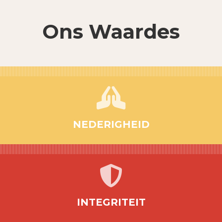
Ons Waardes

NEDERIGHEID

INTEGRITEIT