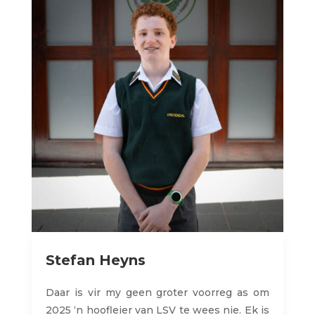
Stefan Heyns
Daar is
vir
my
geen
groter
voorreg
as om
2025 ‘n
hoofleier
van LSV
te
wees
nie
. Ek is