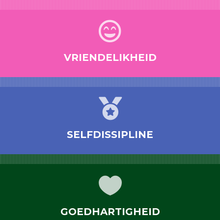

VRIENDELIKHEID

SELFDISSIPLINE

GOEDHARTIGHEID