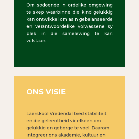
Om sodoende ‘n ordelike omgewing
te skep waarbinne die kind gelukkig
kan ontwikkel om as n gebalanseerde
en verantwoordelike volwassene sy
plek in die samelewing te kan
volstaan.
ONS VISIE
Laerskool Vredendal bied stabiliteit
en die geleentheid vir elkeen om
gelukkig en geborge te voel. Daarom
integreer ons akademie, kultuur en