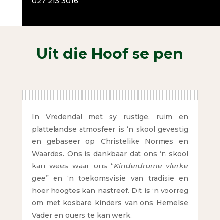
027 213 3016
Uit die Hoof se pen
In Vredendal met sy rustige, ruim en
plattelandse atmosfeer is ‘n skool gevestig
en gebaseer op Christelike Normes en
Waardes. Ons is dankbaar dat ons ‘n skool
kan wees waar ons “
Kinderdrome vlerke
gee
” en ‘n toekomsvisie van tradisie en
hoër hoogtes kan nastreef. Dit is ‘n voorreg
om met kosbare kinders van ons Hemelse
Vader en ouers te kan werk.