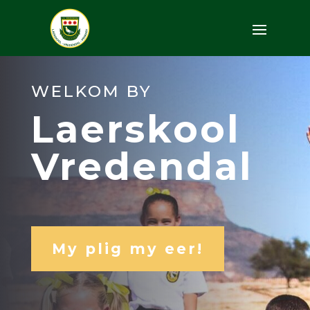
WELKOM BY
Laerskool
Vredendal
My plig my eer!