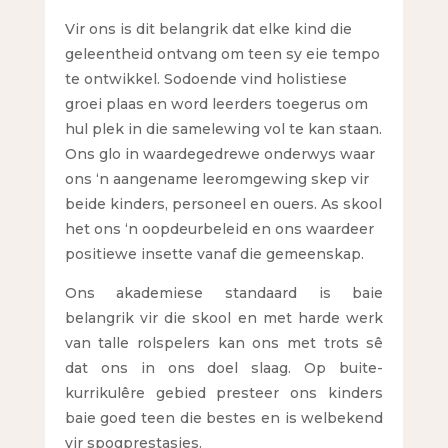
Vir ons is dit belangrik dat elke kind die
geleentheid ontvang om teen sy eie tempo
te ontwikkel. Sodoende vind holistiese
groei plaas en word leerders toegerus om
hul plek in die samelewing vol te kan staan.
Ons glo in waardegedrewe onderwys waar
ons ‘n aangename leeromgewing skep vir
beide kinders, personeel en ouers. As skool
het ons ‘n oopdeurbeleid en ons waardeer
positiewe insette vanaf die gemeenskap.
Ons akademiese standaard is baie
belangrik vir die skool en met harde werk
van talle rolspelers kan ons met trots sê
dat ons in ons doel slaag. Op buite-
kurrikulêre gebied presteer ons kinders
baie goed teen die bestes en is welbekend
vir spogprestasies.